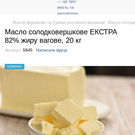
Масло вершкове та Суміші рослинно-вершкові
Масло солодк
Масло солодковершкове ЕКСТРА
82% жиру вагове, 20 кг
Артикул:
5845
Написати відгук
НОВИНКА