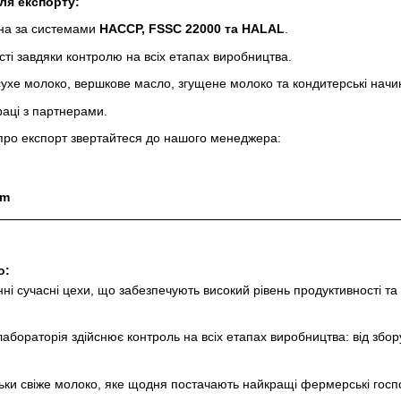
ля експорту:
ана за системами
HACCP, FSSC 22000 та HALAL
.
ості завдяки контролю на всіх етапах виробництва.
ухе молоко, вершкове масло, згущене молоко та кондитерські начи
раці з партнерами.
 про експорт звертайтеся до нашого менеджера:
om
о:
 сучасні цехи, що забезпечують високий рівень продуктивності та 
бораторія здійснює контроль на всіх етапах виробництва: від збору
ьки свіже молоко, яке щодня постачають найкращі фермерські госпо