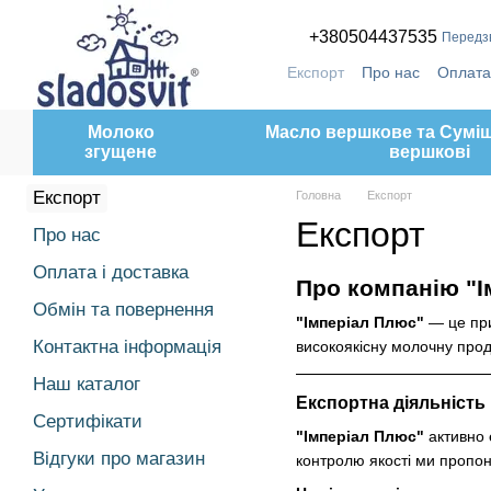
Перейти до основного контенту
+380504437535
Передз
Експорт
Про нас
Оплата 
Наш каталог
Сертифіка
Публічний договір (оферт
Молоко
Масло вершкове та Суміш
згущене
вершкові
Експорт
Головна
Експорт
Експорт
Про нас
Оплата і доставка
Про компанію "І
Обмін та повернення
"Імперіал Плюс"
— це при
Контактна інформація
високоякісну молочну проду
Наш каталог
Експортна діяльність
Сертифікати
"Імперіал Плюс"
активно 
Відгуки про магазин
контролю якості ми пропо