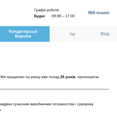
Графік роботи:
Мій кошик
Будні:
09:00 – 17:00
Кондитерські
Вхід
Укр
Вироби
. Ми працюємо на ринку вже понад
26 років
, пропонуючи
Завдяки сучасним виробничим потужностям і суворому
.