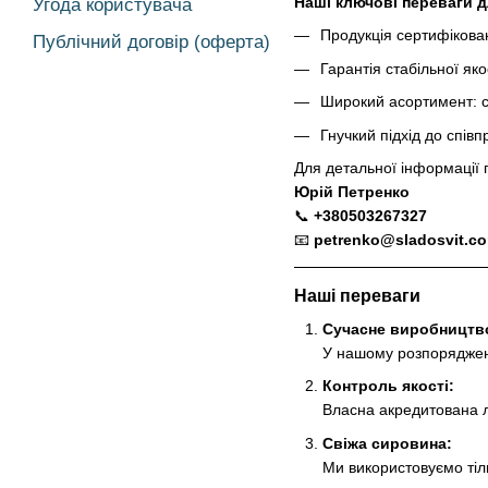
Наші ключові переваги д
Угода користувача
Продукція сертифіков
Публічний договір (оферта)
Гарантія стабільної як
Широкий асортимент: с
Гнучкий підхід до співп
Для детальної інформації
Юрій Петренко
📞
+380503267327
📧
petrenko@sladosvit.c
Наші переваги
Сучасне виробництв
У нашому розпорядженні
Контроль якості:
Власна акредитована ла
Свіжа сировина:
Ми використовуємо тіл