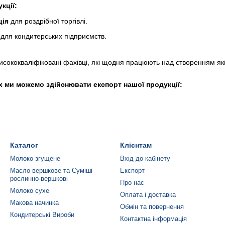
кції:
ція
для роздрібної торгівлі.
для кондитерських підприємств.
сококваліфіковані фахівці, які щодня працюють над створенням якіс
их ми можемо здійснювати експорт нашої продукції:
Каталог
Клієнтам
Молоко згущене
Вхід до кабінету
Масло вершкове та Суміші
Експорт
рослинно-вершкові
Про нас
Молоко сухе
Оплата і доставка
Макова начинка
Обмін та повернення
Кондитерські Вироби
Контактна інформація