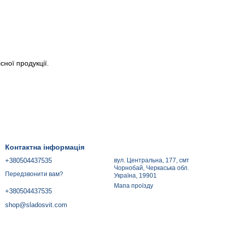
ної продукції.
Контактна інформація
+380504437535
вул. Центральна, 177, смт
Чорнобай, Черкаська обл.
Передзвонити вам?
Україна, 19901
Мапа проїзду
+380504437535
shop@sladosvit.com