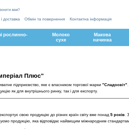
вонити вам?
і доставка
Обмін та повернення
Контактна інформація
ти
Відгуки про магазин
Угода користувача
а)
і рослинно-
Молоко
Макова
сухе
начинка
мперіал Плюс"
ватне підприємство, яке є власником торгової марки
"Сладосвіт"
кцію як для внутрішнього ринку, так і для експорту.
експортує свою продукцію до різних країн світу вже понад
5 років
. 
нуємо продукцію, яка відповідає найвищим міжнародним стандартам