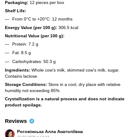
Packaging:
12 pieces per box
Shelf Life:
From 0°C to +20°C: 12 months
Energy Value (per 100 g):
306.5 kcal
Nutritional Value (per 100 g):
Protein: 7.2 g
Fat: 8.5 g
Carbohydrates: 50.3 g
Ingredients:
Whole cow's milk, skimmed cow's milk, sugar.
Contains lactose.
Storage Conditions:
Store in a cool, dry place with relative
humidity not exceeding 85%.
Crystallization is a natural process and does not indicate
product spoilage.
Reviews
4
Рогожінська Алла Анатоліївна