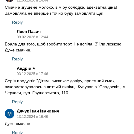
22.03.2026 в 14:44
Смачне згущене молоко, в міру солодке, адекватна ціна!
Замовляла не вперше і точно буду замовляти ще!
Reply
Леся Пазич
09.02.2026 в 12:44
Брала для того, щоб зробити торт. Не вспіла. З' їли ложкою.
Дуже смачне.
Reply
Андрій Ч
03.12.2025 в 17:46
Серія продуктів "Дітям" викликає довіру, приємний смак,
використовувалось в дитячій випічці. Купував в "Сладосвіт", м.
Черкаси, вул. Грушевського, 110.
Reply
Дячук Іван Іванович
13.12.2024 в 16:46
Дуже смачне
Reply