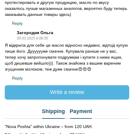
протестировать и другую продукцию, масло по вкусу
оказалось лучше магазинных аналогов, вероятно буду теперь
заказывать данные товары здесь)
Reply
Загородня Ольга
30.03.2025 в 08:35
Я відкрила для себе це масло відносно недавно, відтоді купую
лише його. Дууууууже смачне. Купувала раніше не у вас,
тепер хочу запропонувати подружкам і купити з ними ящик,
щоб дешевше вийшло))). Також знайома з вашим вареним
згущеним молоком, теж дуже смачне😍😍😍
Reply
Write a review
Shipping
Payment
"Nova Poshta" within Ukraine – from 120 UAH.