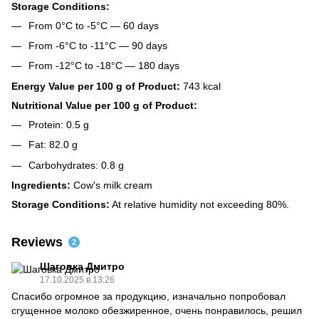
Storage Conditions:
From 0°C to -5°C — 60 days
From -6°C to -11°C — 90 days
From -12°C to -18°C — 180 days
Energy Value per 100 g of Product:
743 kcal
Nutritional Value per 100 g of Product:
Protein: 0.5 g
Fat: 82.0 g
Carbohydrates: 0.8 g
Ingredients:
Cow's milk cream
Storage Conditions:
At relative humidity not exceeding 80%.
Reviews
2
Шаговка Дмитро
17.10.2025 в 13:26
Спасибо огромное за продукцию, изначально попробовал
сгущенное молоко обезжиренное, очень понравилось, решил